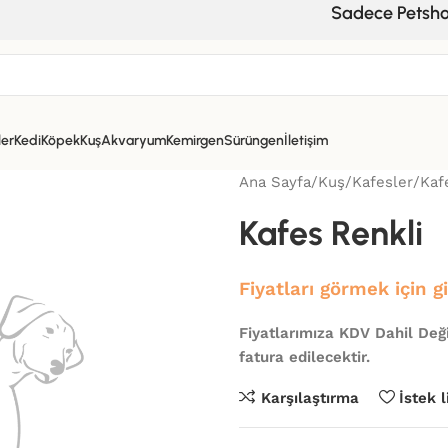
Sadece Petshop, Ve
ler
Kedi
Köpek
Kuş
Akvaryum
Kemirgen
Sürüngen
İletişim
Ana Sayfa
Kuş
Kafesler
Kaf
Kafes Renkli
Fiyatları görmek için g
Fiyatlarımıza KDV Dahil Deği
fatura edilecektir.
Karşılaştırma
İstek 