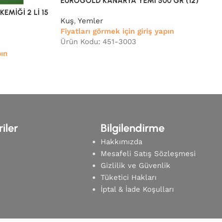
EUROGOLD KANARYA YEMİ 500 GR (12)
EMİĞİ 2 Lİ 15
Kuş
,
Yemler
Fiyatları görmek için giriş yapın
Ürün Kodu: 451-3003
pın
iler
Bilgilendirme
Hakkımızda
Mesafeli Satış Sözleşmesi
Gizlilik ve Güvenlik
Tüketici Hakları
m
İptal & İade Koşulları