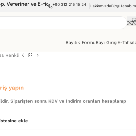
teriner ve E-ticaret sitelerine satışımız vardır. Peraken
+90 312 215 15 24
Hakkımızda
Blog
Hesabım
Bayilik Formu
Bayi Girişi
E-Tahsil
es Renkli
iriş yapın
ldir. Siparişten sonra KDV ve İndirim oranları hesaplanıp
listesine ekle