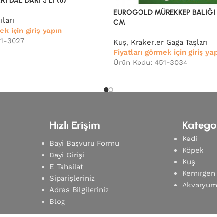
 DAL DARI 5 Lİ (6)
EUROGOLD MÜREKKEP BALIĞI K
ları
CM
ek için giriş yapın
51-3027
Kuş
,
Krakerler Gaga Taşları
Fiyatları görmek için giriş ya
Ürün Kodu: 451-3034
Hızlı Erişim
Kategor
Kedi
Bayi Başvuru Formu
Köpek
Bayi Girişi
Kuş
E Tahsilat
Kemirgen
Siparişleriniz
Akvaryu
Adres Bilgileriniz
Blog