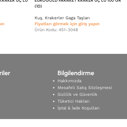
KRAKER ÜÇ’LÜ
EUROGOLD PARAKET KRAKER ÜÇ’LÜ 100 GR
(10)
Kuş
,
Krakerler Gaga Taşları
pın
Fiyatları görmek için giriş yapın
Ürün Kodu: 451-3048
iler
Bilgilendirme
Hakkımızda
Mesafeli Satış Sözleşmesi
Gizlilik ve Güvenlik
Tüketici Hakları
m
İptal & İade Koşulları