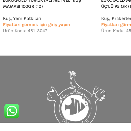
EUROGOLD YUMURTALI MEYVELİ KUŞ
EUROGOLD MU
MAMASI 100GR (10)
ÜÇ’LÜ 95 GR (
Kuş
,
Yem Katkıları
Kuş
,
Krakerler
Fiyatları görmek için giriş yapın
Fiyatları görm
Ürün Kodu: 451-3047
Ürün Kodu: 4