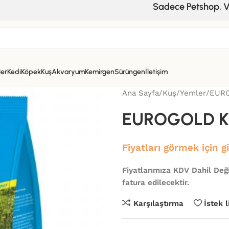
Sadece Petshop, Veterin
ler
Kedi
Köpek
Kuş
Akvaryum
Kemirgen
Sürüngen
İletişim
Ana Sayfa
Kuş
Yemler
EURO
EUROGOLD KA
Fiyatları görmek için g
Fiyatlarımıza KDV Dahil Deği
fatura edilecektir.
Karşılaştırma
İstek 