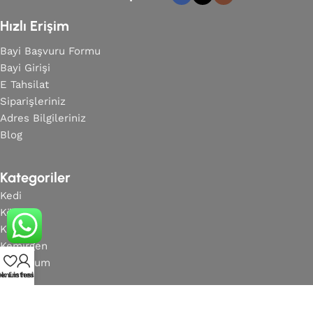
Hızlı Erişim
Bayi Başvuru Formu
Bayi Girişi
E Tahsilat
Siparişleriniz
Adres Bilgileriniz
Blog
Kategoriler
Kedi
Köpek
Kuş
Kemirgen
Akvaryum
ek Listesi
enim hesabım
Bilgilendirme