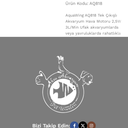
Ürün Kodu: AQ818
AquaWing AQ818 Tek Çıkışlı
Akvaryum Hava Motoru 2,5W
3L/Min Ufak akvaryumlarda
veya yavruluklarda rahatlıkla
kullanabilirsiniz. Çift ayarlama
yeriyle istediğiniz ölçüde
Bizi Takip Edin: