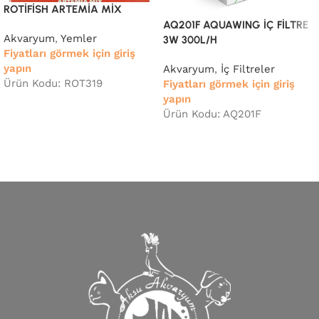
ROTİFİSH ARTEMİA MİX
AQ201F AQUAWING İÇ FİLTRE
Akvaryum
,
Yemler
3W 300L/H
Fiyatları görmek için giriş
yapın
Akvaryum
,
İç Filtreler
Ürün Kodu: ROT319
Fiyatları görmek için giriş
yapın
Ürün Kodu: AQ201F