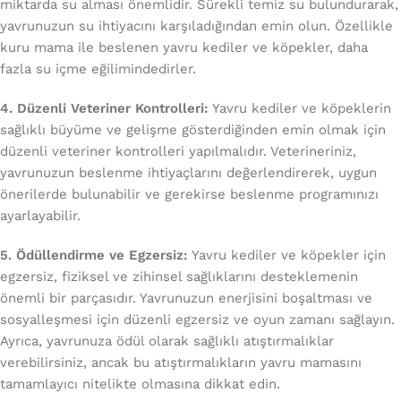
miktarda su alması önemlidir. Sürekli temiz su bulundurarak,
yavrunuzun su ihtiyacını karşıladığından emin olun. Özellikle
kuru mama ile beslenen yavru kediler ve köpekler, daha
fazla su içme eğilimindedirler.
4. Düzenli Veteriner Kontrolleri:
Yavru kediler ve köpeklerin
sağlıklı büyüme ve gelişme gösterdiğinden emin olmak için
düzenli veteriner kontrolleri yapılmalıdır. Veterineriniz,
yavrunuzun beslenme ihtiyaçlarını değerlendirerek, uygun
önerilerde bulunabilir ve gerekirse beslenme programınızı
ayarlayabilir.
5. Ödüllendirme ve Egzersiz:
Yavru kediler ve köpekler için
egzersiz, fiziksel ve zihinsel sağlıklarını desteklemenin
önemli bir parçasıdır. Yavrunuzun enerjisini boşaltması ve
sosyalleşmesi için düzenli egzersiz ve oyun zamanı sağlayın.
Ayrıca, yavrunuza ödül olarak sağlıklı atıştırmalıklar
verebilirsiniz, ancak bu atıştırmalıkların yavru mamasını
tamamlayıcı nitelikte olmasına dikkat edin.