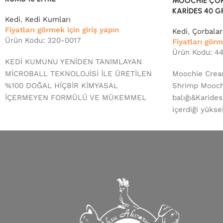
MOOCHİE ÇORB
KARİDES 40 G
Kedi
,
Kedi Kumları
Fiyatları görmek için giriş yapın
Kedi
,
Çorbalar
Ürün Kodu: 320-0017
Fiyatları görm
Ürün Kodu: 4
KEDİ KUMUNU YENİDEN TANIMLAYAN
MİCROBALL TEKNOLOJİSİ İLE ÜRETİLEN
Moochie Crea
%100 DOĞAL HİÇBİR KİMYASAL
Shrimp Moochi
İÇERMEYEN FORMÜLÜ VE MÜKEMMEL
balığı&Karide
TOPAKLANAN YAPISIYLA ALLURE YÜKSEK
içerdiği yüks