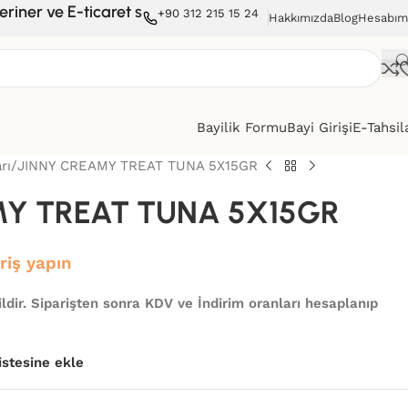
 E-ticaret sitelerine satışımız vardır. Perakende satış 
+90 312 215 15 24
Hakkımızda
Blog
Hesabım
Bayilik Formu
Bayi Girişi
E-Tahsil
rı
JINNY CREAMY TREAT TUNA 5X15GR
MY TREAT TUNA 5X15GR
iriş yapın
ldir. Siparişten sonra KDV ve İndirim oranları hesaplanıp
listesine ekle