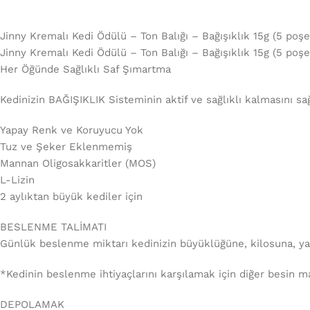
Jinny Kremalı Kedi Ödülü – Ton Balığı – Bağışıklık 15g (5 poşe
Jinny Kremalı Kedi Ödülü – Ton Balığı – Bağışıklık 15g (5 poşe
Her Öğünde Sağlıklı Saf Şımartma
Kedinizin BAĞIŞIKLIK Sisteminin aktif ve sağlıklı kalmasını sağl
Yapay Renk ve Koruyucu Yok
Tuz ve Şeker Eklenmemiş
Mannan Oligosakkaritler (MOS)
L-Lizin
2 aylıktan büyük kediler için
BESLENME TALİMATI
Günlük beslenme miktarı kedinizin büyüklüğüne, kilosuna, yaşı
*Kedinin beslenme ihtiyaçlarını karşılamak için diğer besin m
DEPOLAMAK