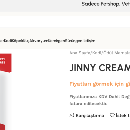
Sadece Petshop, Veteriner ve
ler
Kedi
Köpek
Kuş
Akvaryum
Kemirgen
Sürüngen
İletişim
Ana Sayfa
Kedi
Ödül Mamala
JINNY CREA
Fiyatları görmek için g
Fiyatlarımıza KDV Dahil Deği
fatura edilecektir.
Karşılaştırma
İstek 