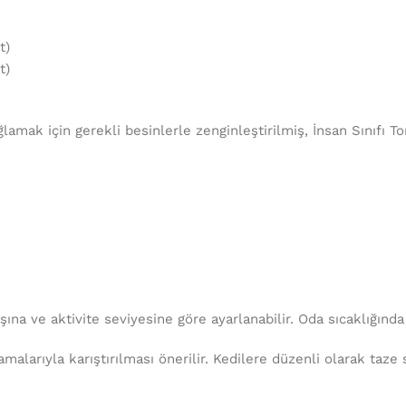
t)
t)
amak için gerekli besinlerle zenginleştirilmiş, İnsan Sınıfı Ton
na ve aktivite seviyesine göre ayarlanabilir. Oda sıcaklığında
amalarıyla karıştırılması önerilir. Kedilere düzenli olarak ta