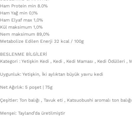
Ham Protein min 8.0%
Ham Yağ min 0,1%
Ham Elyaf max 1,0%
Kül maksimum 1,0%
Nem maksimum 89,0%
Metabolize Edilen Enerji 32 kcal / 100g
BESLENME BİLGİLERİ
Kategori : Yetişkin Kedi , Kedi , Kedi Maması , Kedi Ödülleri ,
Uygunluk: Yetişkin, İki aylıktan büyük yavru kedi
Net Ağırlık: 5 poşet | 75g
Çeşitler: Ton balığı , Tavuk eti , Katsuobushi aromalı ton balığı
Menşei: Tayland’da üretilmiştir