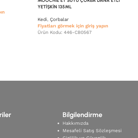
MOOCHİE ET SUYU ÇORBA DANA ETLİ
YETİŞKİN 135ML
pın
Kedi
,
Çorbalar
Fiyatları görmek için giriş yapın
Ürün Kodu: 446-CB0567
iler
Bilgilendirme
Hakkımızda
Mesafeli Satış Sözleşmesi