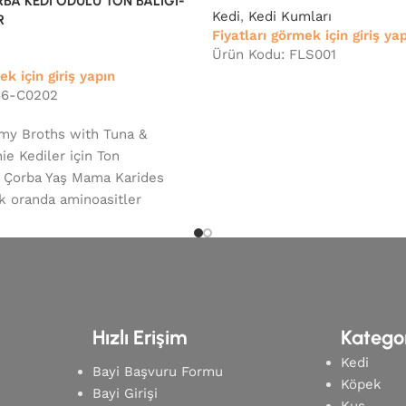
A KEDİ ÖDÜLÜ TON BALIĞI-
Kedi
,
Kedi Kumları
R
Fiyatları görmek için giriş ya
Ürün Kodu: FLS001
ek için giriş yapın
46-C0202
my Broths with Tuna &
e Kediler için Ton
s Çorba Yaş Mama Karides
ek oranda aminoasitler
Hızlı Erişim
Kategor
Kedi
Bayi Başvuru Formu
Köpek
Bayi Girişi