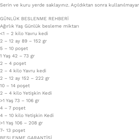
Serin ve kuru yerde saklayınız. Açıldıktan sonra kullanılmaya
GÜNLÜK BESLENME REHBERİ
Ağırlık Yaş Günlük besleme miktarı
<1 – 2 kilo Yavru kedi
2 – 12 ay 89 – 152 gr
5 – 10 poşet
1 Yaş 42 – 73 gr
2 – 4 poşet
2 – 4 kilo Yavru kedi
2 – 12 ay 152 – 222 gr
10 – 14 poşet
2 – 4 kilo Yetişkin Kedi
>1 Yaş 73 – 106 gr
4 – 7 poşet
4 – 10 kilo Yetişkin Kedi
>1 Yaş 106 – 208 gr
7- 13 poşet
BESLENME GARANTİSİ