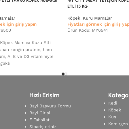
 ETLİ YAVRU KÖPEK MAMASI
MY CITY MEAT YETİŞKİN KÖP
ETLİ 15 KG
Mamalar
Köpek
,
Kuru Mamalar
ek için giriş yapın
Fiyatları görmek için giriş ya
C6500
Ürün Kodu: MY6541
 Köpek Maması Kuzu Etli
lunan zengin protein, ham
m, A, E ve D3 vitaminiyle
ğlıklı
Hızlı Erişim
Kategor
Kedi
Bayi Başvuru Formu
Köpek
Bayi Girişi
Kuş
E Tahsilat
Kemirgen
Siparişleriniz