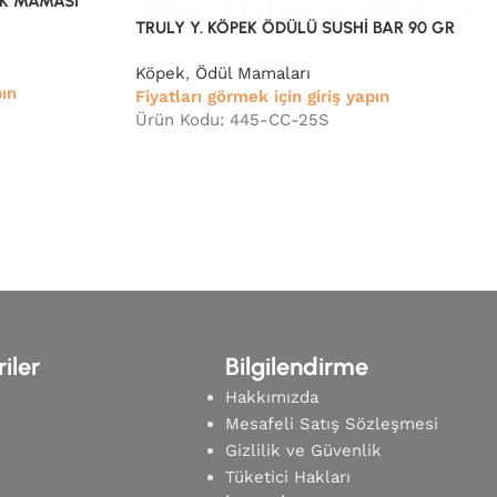
EK MAMASI
TRULY Y. KÖPEK ÖDÜLÜ SUSHİ BAR 90 GR
Köpek
,
Ödül Mamaları
pın
Fiyatları görmek için giriş yapın
Ürün Kodu: 445-CC-25S
iler
Bilgilendirme
Hakkımızda
Mesafeli Satış Sözleşmesi
Gizlilik ve Güvenlik
Tüketici Hakları