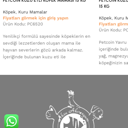
PETCOİN KUZU ETLİ KÖPEK MAMASI 15 KG
PETCOİN KUZU
15 KG
Köpek
,
Kuru Mamalar
Fiyatları görmek için giriş yapın
Köpek
,
Kuru 
Ürün Kodu: PC6520
Fiyatları görm
Ürün Kodu: P
Yenilikçi formülü sayesinde köpeklerin en
Petcoin Yavru
sevdiği lezzetlerden oluşan mama ile
içeriğinde bu
hayvan severlerin gözü arkada kalmaz.
yağ, magnezyu
İçeriğinde bulunan kuzu eti ile
köpeğinizin sa