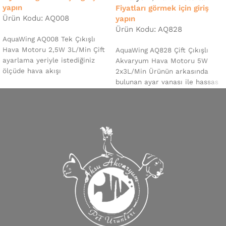
yapın
Fiyatları görmek için giriş
Ürün Kodu: AQ008
yapın
Ürün Kodu: AQ828
AquaWing AQ008 Tek Çıkışlı
Hava Motoru 2,5W 3L/Min Çift
AquaWing AQ828 Çift Çıkışlı
ayarlama yeriyle istediğiniz
Akvaryum Hava Motoru 5W
ölçüde hava akışı
2x3L/Min Ürünün arkasında
sağlayabilirsiniz. Ufak
bulunan ayar vanası ile hassas
akvaryumlarda veya
ayar yapabilrisiniz. Ufak
yavruluklarda
akvaryumlarda