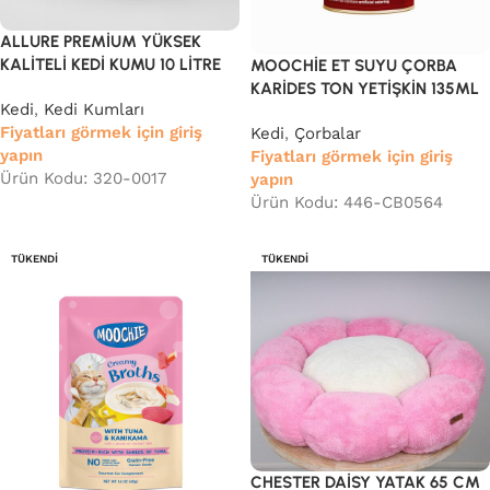
ALLURE PREMİUM YÜKSEK
KALİTELİ KEDİ KUMU 10 LİTRE
MOOCHİE ET SUYU ÇORBA
KARİDES TON YETİŞKİN 135ML
Kedi
,
Kedi Kumları
Fiyatları görmek için giriş
Kedi
,
Çorbalar
yapın
Fiyatları görmek için giriş
Ürün Kodu: 320-0017
yapın
Ürün Kodu: 446-CB0564
TÜKENDI
TÜKENDI
CHESTER DAİSY YATAK 65 CM